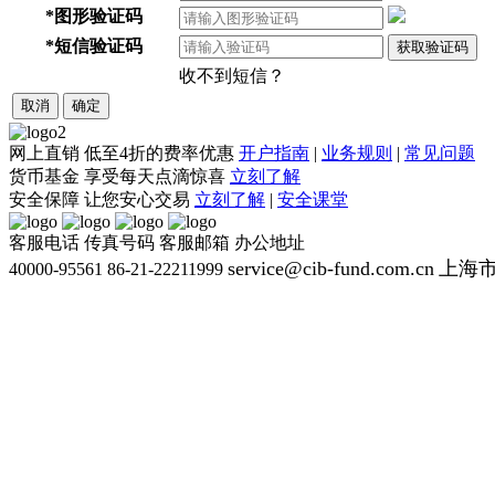
*
图形验证码
*
短信验证码
获取验证码
收不到短信？
取消
确定
网上直销
低至4折的费率优惠
开户指南
|
业务规则
|
常见问题
货币基金
享受每天点滴惊喜
立刻了解
安全保障
让您安心交易
立刻了解
|
安全课堂
客服电话
传真号码
客服邮箱
办公地址
service@cib-fund.com.cn
上海市
40000-95561
86-21-22211999