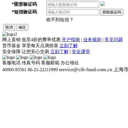
*
图形验证码
*
短信验证码
获取验证码
收不到短信？
取消
确定
网上直销
低至4折的费率优惠
开户指南
|
业务规则
|
常见问题
货币基金
享受每天点滴惊喜
立刻了解
安全保障
让您安心交易
立刻了解
|
安全课堂
客服电话
传真号码
客服邮箱
办公地址
service@cib-fund.com.cn
上海市
40000-95561
86-21-22211999