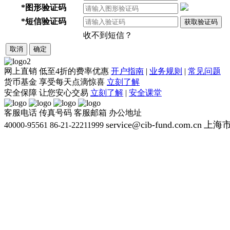
*
图形验证码
*
短信验证码
获取验证码
收不到短信？
取消
确定
网上直销
低至4折的费率优惠
开户指南
|
业务规则
|
常见问题
货币基金
享受每天点滴惊喜
立刻了解
安全保障
让您安心交易
立刻了解
|
安全课堂
客服电话
传真号码
客服邮箱
办公地址
service@cib-fund.com.cn
上海市
40000-95561
86-21-22211999