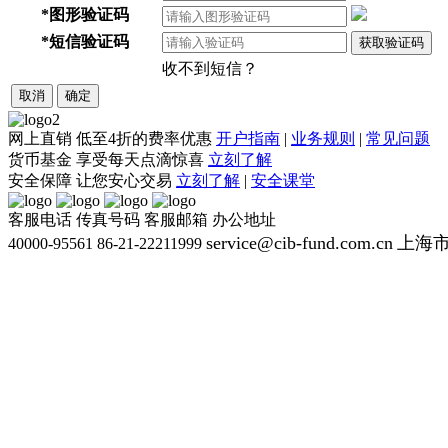
*
图形验证码
*
短信验证码
获取验证码
收不到短信？
取消
确定
网上直销
低至4折的费率优惠
开户指南
|
业务规则
|
常见问题
货币基金
享受每天点滴惊喜
立刻了解
安全保障
让您安心交易
立刻了解
|
安全课堂
客服电话
传真号码
客服邮箱
办公地址
service@cib-fund.com.cn
上海市
40000-95561
86-21-22211999