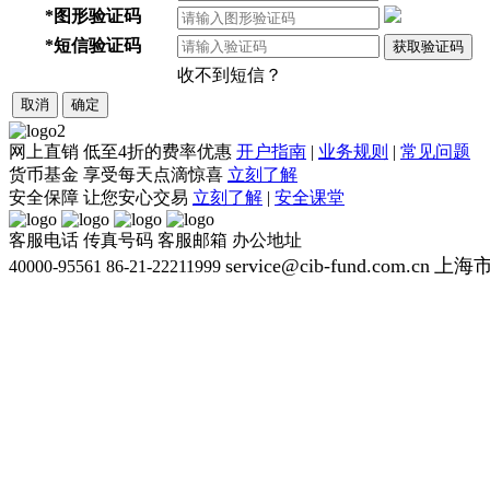
*
图形验证码
*
短信验证码
获取验证码
收不到短信？
取消
确定
网上直销
低至4折的费率优惠
开户指南
|
业务规则
|
常见问题
货币基金
享受每天点滴惊喜
立刻了解
安全保障
让您安心交易
立刻了解
|
安全课堂
客服电话
传真号码
客服邮箱
办公地址
service@cib-fund.com.cn
上海市
40000-95561
86-21-22211999